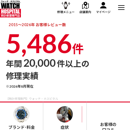
修理メニュー
店舗案内
マイページ
2015～2026年 お客様レビュー数
5,486
件
20,000
年間
件以上の
修理実績
※
2026年8月現在
【時計修理専門】ウォッチ・ホスピタル
お客様の
ブランド･料金
症状
口コミ