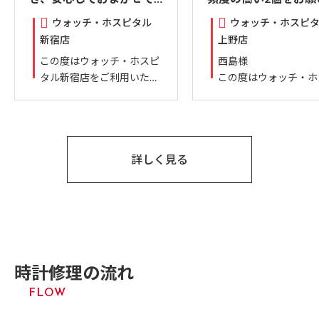
きました。
ました。一個はゼン
ウォッチ・ホスピタル
ウォッチ・ホスピ
切れ、一個はつきま
新宿店
上野店
の症状があるロレッ
この度はウォッチ・ホスピ
西島様
デイトジャストです
タル新宿店をご利用いただ
この度はウォッチ・ホ
方法の説明、時計を
き、誠にありがとうござい
タル上野店をご利用い
取ってからの症状に
ます。お客様に満足いただ
き、誠にありがとうご
てや整備についての
けたことを大変嬉しく思い
ました。お預かりいた
報告、出来上がりの
ます。当店では常に丁寧な
した大切なデイトジャ
い説明、こちらに戻
詳しく見る
対応を心掛けておりますの
につきまして、作業報
きてからの質問には
で、その点をご評価いただ
ご納品後の対応にご満
で的確に説明をして
けたことは、スタッフ一同
ただけたようで大変嬉
る。 一年保証もあ
の大きな励みとなります。
思っております。担当
色々と説明書きもつ
今後も同様のサービスを提
田へのお心遣いのお言
くれる。文句の付け
供できるよう努めてまいり
ありがとうございます
ありません。他にも
ます。何かお困りの際はい
「すべての時計もお願
時計修理の流れ
しているすべての時
つでもお気軽にお声がけく
るつもり」との大変光
こちらでオーバーホ
ださい。またのご利用を心
お言葉を励みに、今後
FLOW
はお願いするつもり
よりお待ちしております。
り一層丁寧なサービス