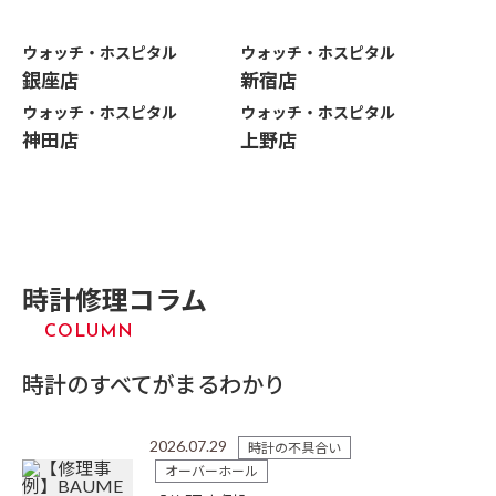
所要時間：〜5分
Step-03
ウォッチ・ホスピタル
ウォッチ・ホスピタル
時計診断
銀座店
新宿店
所要時間：〜5分
ウォッチ・ホスピタル
ウォッチ・ホスピタル
Step-04
見積り
神田店
上野店
所要時間：〜10分
Step-05
修理進行
Step-06
修理完了
時計修理コラム
COLUMN
一覧の流れを見る
時計のすべてが
まるわかり
2026.07.29
時計の不具合い
オーバーホール