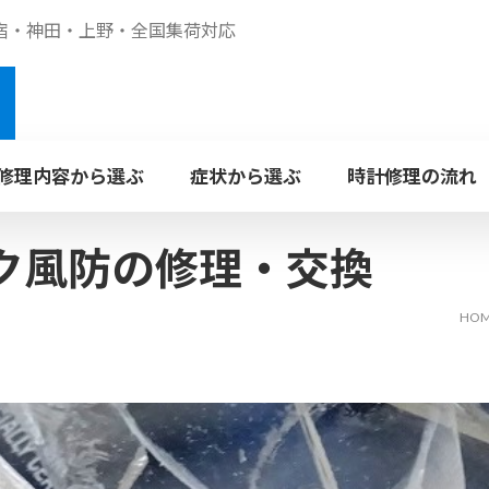
修理内容から選ぶ
症状から選ぶ
時計修理の流れ
水曜
定休
ロレックス
タグ・ホイ
電池交換
外装
ROLEX
TAG Heue
BATTERY
POLI
ク風防の修理・交換
EBと
利用可能
ガラス・
ブレス
HO
カルティエ
エルメ
プラスチック風防
革バ
Cartier
HERMES
新宿店
日本全国集荷対応
神
GLASS
BRACE
ォッチ・ホスピタル
ウォッチ・ホスピタル
WEB受付の流れ
SHINJUKU
KANDA