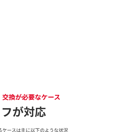
腕時計のガラスやプラスチック
にも寄与する重要な部品です。
防について
属ケースと比べて強度が低く、
り、外れたりすることがありま
ガラスやプラスチック風防の破
修理・交換が必要です。
・交換が必要なケース
ッフが対応
るケースは主に以下のような状況