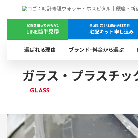
ガラス・プラスチック風防の修理・交換
写真を撮って送るだけ
全国対応！往復配送料無料
LINE簡単見積
宅配キット申し込み
選ばれる理由
ブランド･料金から選ぶ
木曜
定休
オメガ
オーバーホール
OMEGA
OVERHAUL
ガラス・プラスチッ
日本全国集荷対応のW
都内4店舗どちらでも
GLASS
ブライトリング
プッシュボタン
BREITLING
PUSHER
銀座店
ウォッチ・ホスピタル
ウ
GINZA
取扱いブランド一覧
その他オプション修理