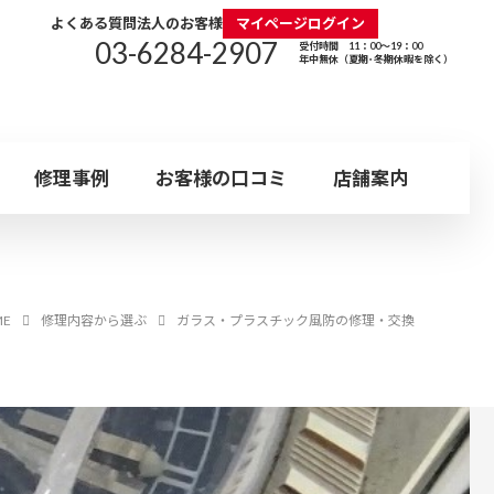
よくある質問
法人のお客様
マイページログイン
03-6284-2907
受付時間 11：00～19：00
年中無休（夏期･冬期休暇を除く）
修理事例
お客様の口コミ
店舗案内
日曜
年中
定休
無休
ヤー
パネライ
研磨
リューズ
上野店
ウォッチ・ホスピタル
r
PANERAI
SH
SCREW
UENO
レット
ME
修理内容から選ぶ
ガラス・プラスチック風防の修理・交換
ス
ブルガリ
文字盤再生
ンド
BVLGARI
DIAL
田店
ご来店で即日見積り可能
LET
店舗受付の流れ