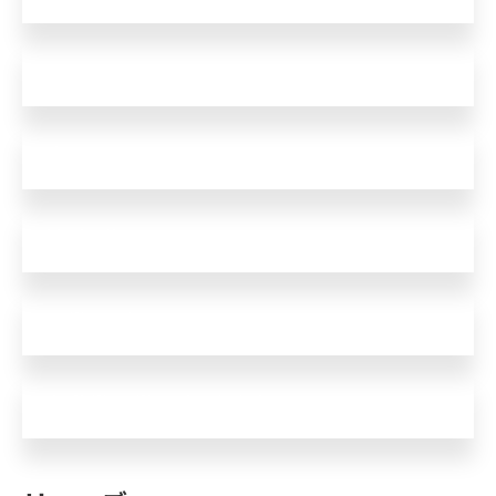
遅れる
止まり
持続が短い
手巻：ゼンマイ切れ
自動巻：巻き上げが重たくなった