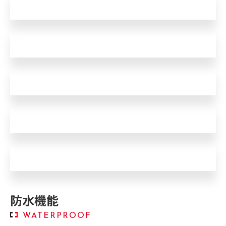
針外れ
針ズレ
インデックス外れ
文字盤位置ずれ
文字盤再生(劣化･変色･腐食)
防水機能
WATERPROOF