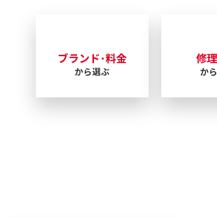
ブランド･料金
修
から選ぶ
か
交換まで
ウォッチ・ホスピタルにお任せください！
84-2907
受付時間 11：00～19：00
年中無休（夏期･冬期休暇を除く）