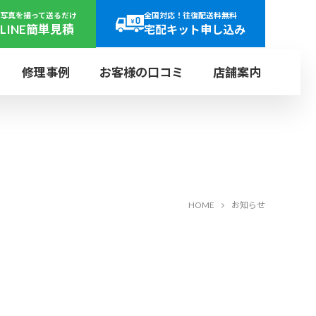
写真を撮って送るだけ
全国対応！往復配送料無料
LINE簡単見積
宅配キット申し込み
修理事例
お客様の口コミ
店舗案内
日曜
年中
定休
無休
ヤー
パネライ
研磨
リューズ
r
PANERAI
SH
SCREW
レット
HOME
お知らせ
ス
ブルガリ
文字盤再生
ンド
BVLGARI
DIAL
田店
ご来店で即日見積り可能
上野店
LET
ウォッチ・ホスピタル
店舗受付の流れ
UENO