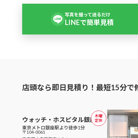
写真を撮って送るだけ
LINEで簡単見積
店頭なら即日見積り！
最短15分で
木曜
ウォッチ・ホスピタル
銀座店
定休
東京メトロ銀座駅より徒歩1分
〒104-0061