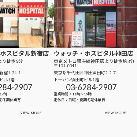
ホスピタル
新宿店
ウォッチ・ホスピタル
神田店
より徒歩5分
東京メトロ銀座線神田駅より徒歩約3分
〒101-0041
宿1-24-1
東京都千代田区神田須田町2-2-7
ビル1階
トーハン須田町ビル1階
284-2907
03-6284-2907
19時
営業時間：11時～19時
期冬期休業有
定休日：日曜・夏期冬期休業有