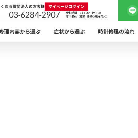
よくある質問
法人のお客様
マイページログイン
03-6284-2907
受付時間 11：00～19：00
年中無休（夏期･冬期休暇を除く）
修理内容から選ぶ
症状から選ぶ
時計修理の流れ
水曜
定休
ロレックス
タグ・ホイ
電池交換
外装
ROLEX
TAG Heue
BATTERY
POLI
EBと
利用可能
ガラス・
ブレス
カルティエ
エルメ
プラスチック風防
革バ
Cartier
HERMES
新宿店
日本全国集荷対応
神
GLASS
BRACE
ォッチ・ホスピタル
ウォッチ・ホスピタル
WEB受付の流れ
SHINJUKU
KANDA