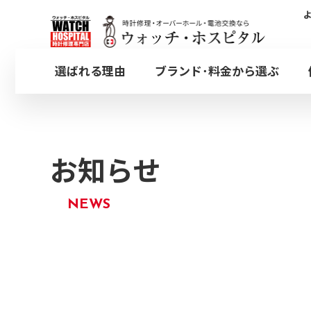
新着情報
選ばれる理由
ブランド･料金から選ぶ
木曜
定休
オメガ
オーバーホール
銀座店
ウォッチ・ホスピタル
OMEGA
OVERHAUL
お知らせ
GINZA
日本全国集荷対応のW
都内4店舗どちらでも
NEWS
ブライトリング
プッシュボタン
BREITLING
PUSHER
ウ
取扱いブランド一覧
その他オプション修理