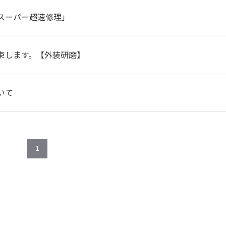
スーパー超速修理」
束します。【外装研磨】
いて
1