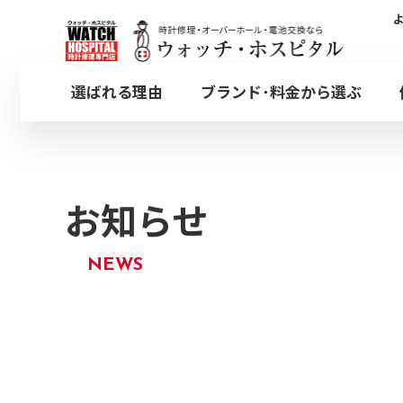
ウォッチ・ホスピタル 安心安全の宅配集荷｜時計のオーバーホール・
選ばれる理由
ブランド･料金から選ぶ
木曜
日本全国集荷対応のW
定休
オメガ
オーバーホール
都内4店舗どちらでも
OMEGA
OVERHAUL
お知らせ
NEWS
ブライトリング
プッシュボタン
BREITLING
PUSHER
銀座店
ウォッチ・ホスピタル
ウ
GINZA
取扱いブランド一覧
その他オプション修理