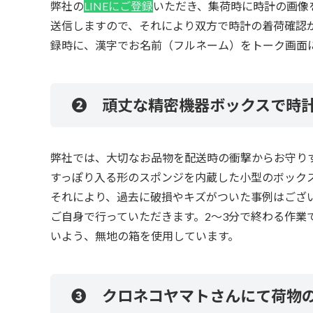
弊社
の
LINEにご登録
いただき、集荷時に時計の画像
送信しますので、それにより双方で時計の着荷確認が
録時に、漢字でお名前（フルネーム）をトーク画面
❷ 頑丈な精密機器ボックスで時
弊社では、大切なお品物を配送時の衝撃からお守り
すっぽり入る形のスポンジを内蔵した小型のボック
それにより、過去に破損やキズがついた事例はござ
ご自身で行っていただきます。2～3分で終わる作業
いよう、無地の箱を使用しています。
❸ クロネコヤマトさんにて荷物