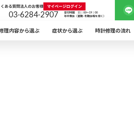
修理専門店
よくある質問
法人のお客様
マイページログイン
03-6284-2907
受付時間 11：00～19：00
年中無休（夏期･冬期休暇を除く）
修理内容から選ぶ
症状から選ぶ
時計修理の流れ
水曜
EBと
定休
ロレックス
タグ・ホイ
電池交換
外装
日本全国集荷対応
神
ウォッチ・ホスピタル
利用可能
ROLEX
TAG Heue
BATTERY
POLI
WEB受付の流れ
KANDA
ガラス・
ブレス
カルティエ
エルメ
プラスチック風防
革バ
Cartier
HERMES
新宿店
GLASS
BRACE
ォッチ・ホスピタル
SHINJUKU