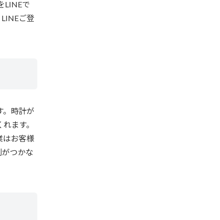
INEで
INEご登
す。時計が
くれます。
業はお客様
別がつかな