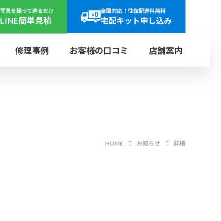
写真を撮って送るだけ
全国対応！往復配送料無料
LINE簡単見積
宅配キット申し込み
修理事例
お客様の口コミ
店舗案内
日曜
年中
定休
無休
ヤー
パネライ
研磨
リューズ
田店
ご来店で即日見積り可能
r
PANERAI
SH
SCREW
店舗受付の流れ
レット
HOME
お知らせ
詳細
ス
ブルガリ
文字盤再生
ンド
BVLGARI
DIAL
上野店
LET
ウォッチ・ホスピタル
UENO