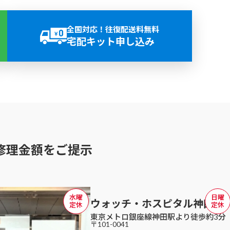
年中無休（夏期･冬期休暇を除く）
全国対応！往復配送料無料
宅配キット申し込み
修理金額をご提示
水曜
日曜
ウォッチ・ホスピタル
神田店
定休
定休
東京メトロ銀座線神田駅より徒歩約3分
〒101-0041