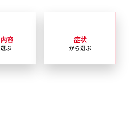
理内容
症状
ら選ぶ
から選ぶ