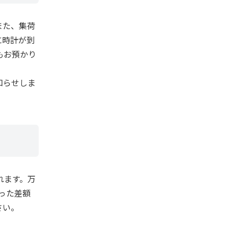
また、集荷
に時計が到
もお預かり
知らせしま
れます。万
った差額
さい。