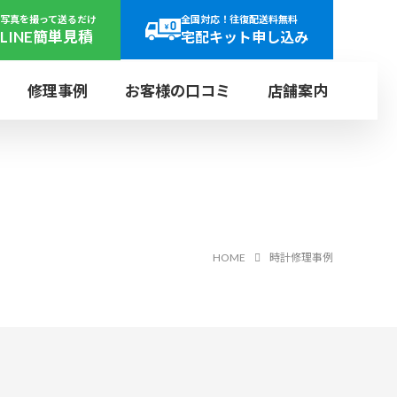
写真を撮って送るだけ
全国対応！往復配送料無料
LINE簡単見積
宅配キット申し込み
修理事例
お客様の口コミ
店舗案内
日曜
年中
定休
無休
ヤー
パネライ
研磨
リューズ
田店
上野店
ウォッチ・ホスピタル
r
PANERAI
SH
SCREW
UENO
レット
HOME
時計修理事例
ス
ブルガリ
文字盤再生
ンド
BVLGARI
DIAL
ご来店で即日見積り可能
LET
店舗受付の流れ