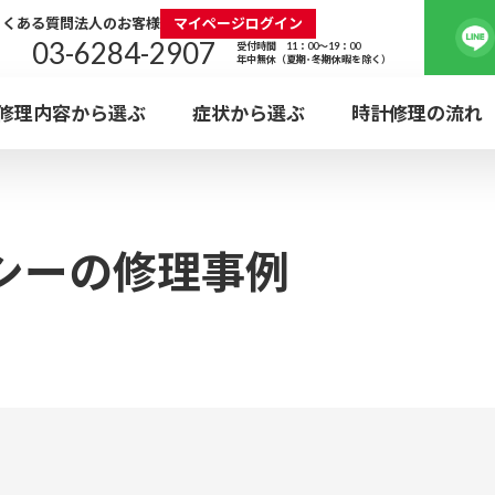
よくある質問
法人のお客様
マイページログイン
03-6284-2907
受付時間 11：00～19：00
年中無休（夏期･冬期休暇を除く）
修理内容から選ぶ
症状から選ぶ
時計修理の流れ
水曜
定休
ロレックス
タグ・ホイ
電池交換
外装
神
ウォッチ・ホスピタル
ROLEX
TAG Heue
BATTERY
POLI
シーの修理事例
KANDA
EBと
利用可能
ガラス・
ブレス
カルティエ
エルメ
プラスチック風防
革バ
Cartier
HERMES
新宿店
日本全国集荷対応
GLASS
BRACE
ォッチ・ホスピタル
WEB受付の流れ
SHINJUKU