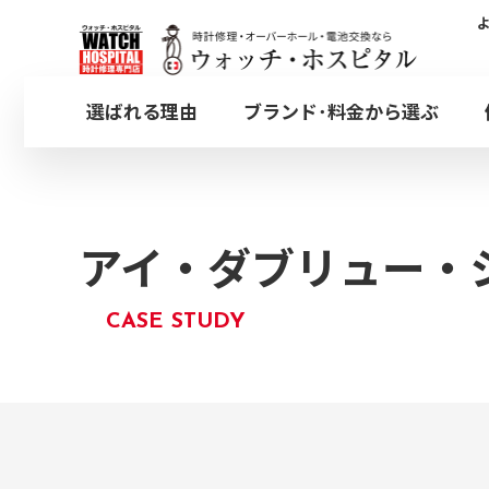
時計修理事例
選ばれる理由
ブランド･料金から選ぶ
木曜
定休
オメガ
オーバーホール
OMEGA
OVERHAUL
アイ・ダブリュー・
日本全国集荷対応のW
都内4店舗どちらでも
CASE STUDY
ブライトリング
プッシュボタン
BREITLING
PUSHER
銀座店
ウォッチ・ホスピタル
ウ
GINZA
取扱いブランド一覧
その他オプション修理