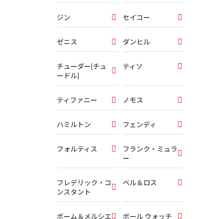
ジン
セイコー
ゼニス
ダンヒル
チューダー[チュ
ティソ
ードル]
ティファニー
ノモス
ハミルトン
フェンディ
フォルティス
フランク・ミュラ
ー
フレデリック・コ
ベル＆ロス
ンスタント
ボーム＆メルシエ
ボール ウォッチ