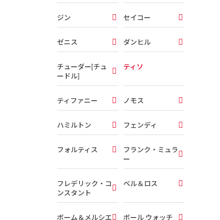
ジン
セイコー
ゼニス
ダンヒル
チューダー[チュ
ティソ
ードル]
ティファニー
ノモス
ハミルトン
フェンディ
フォルティス
フランク・ミュラ
ー
フレデリック・コ
ベル＆ロス
ンスタント
ボーム＆メルシエ
ボール ウォッチ