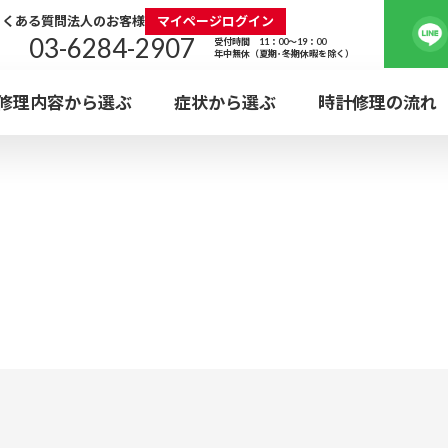
よくある質問
法人のお客様
マイページログイン
03-6284-2907
受付時間 11：00～19：00
年中無休（夏期･冬期休暇を除く）
修理内容から選ぶ
症状から選ぶ
時計修理の流れ
水曜
EBと
定休
ロレックス
タグ・ホイ
電池交換
外装
日本全国集荷対応
神
ウォッチ・ホスピタル
利用可能
ROLEX
TAG Heue
BATTERY
POLI
WEB受付の流れ
KANDA
ガラス・
ブレス
カルティエ
エルメ
プラスチック風防
革バ
Cartier
HERMES
新宿店
GLASS
BRACE
ォッチ・ホスピタル
SHINJUKU