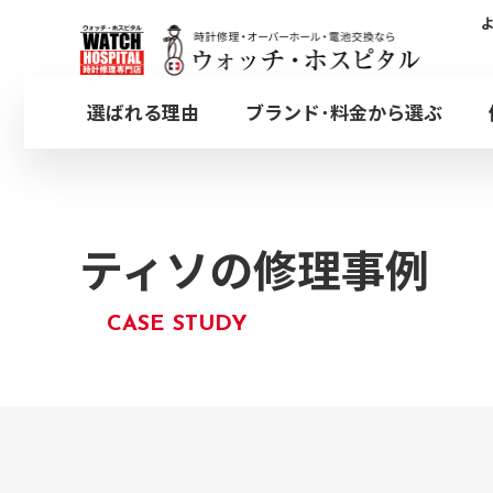
時計修理事例
選ばれる理由
ブランド･料金から選ぶ
木曜
日本全国集荷対応のW
定休
オメガ
オーバーホール
都内4店舗どちらでも
OMEGA
OVERHAUL
ティソの修理事例
CASE STUDY
ブライトリング
プッシュボタン
BREITLING
PUSHER
銀座店
ウォッチ・ホスピタル
ウ
GINZA
取扱いブランド一覧
その他オプション修理