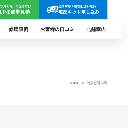
写真を撮って送るだけ
全国対応！往復配送料無料
LINE簡単見積
宅配キット申し込み
修理事例
お客様の口コミ
店舗案内
日曜
年中
定休
無休
ヤー
パネライ
研磨
リューズ
田店
ご来店で即日見積り可能
上野店
ウォッチ・ホスピタル
r
PANERAI
SH
SCREW
店舗受付の流れ
UENO
レット
HOME
時計修理事例
ス
ブルガリ
文字盤再生
ンド
BVLGARI
DIAL
LET