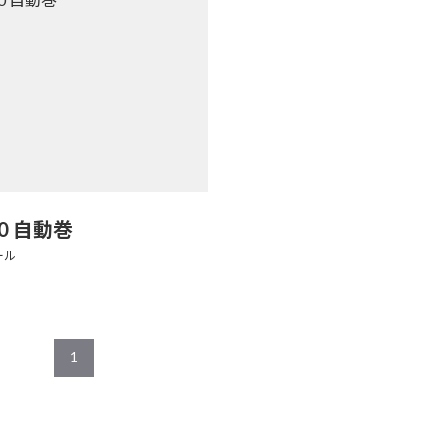
00 自動巻
ール
1